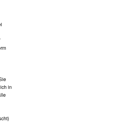
i
f
orm
Sie
ich in
lle
cht)