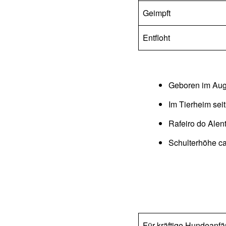
Geimpft
Entfloht
Geboren im Aug
Im Tierheim sei
Rafeiro do Alen
Schulterhöhe ca
Für kräftige Hundeanfä