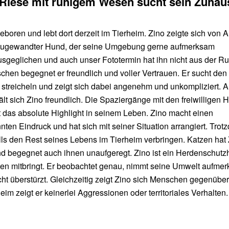
r Riese mit ruhigem Wesen sucht sein Zuhau
eboren und lebt dort derzeit im Tierheim. Zino zeigte sich von 
d zugewandter Hund, der seine Umgebung gerne aufmerksam
ausgeglichen und auch unser Fototermin hat ihn nicht aus der R
hen begegnet er freundlich und voller Vertrauen. Er sucht den
e streicheln und zeigt sich dabei angenehm und unkompliziert. 
t sich Zino freundlich. Die Spaziergänge mit den freiwilligen H
t das absolute Highlight in seinem Leben. Zino macht einen
ten Eindruck und hat sich mit seiner Situation arrangiert. Trot
falls den Rest seines Lebens im Tierheim verbringen. Katzen hat
nd begegnet auch ihnen unaufgeregt. Zino ist ein Herdenschutz
ten mitbringt. Er beobachtet genau, nimmt seine Umwelt aufme
ht überstürzt. Gleichzeitig zeigt Zino sich Menschen gegenüber
im zeigt er keinerlei Aggressionen oder territoriales Verhalten.