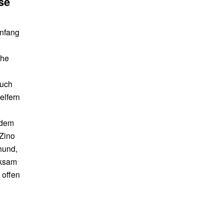
se
Anfang
uhe
Auch
elfern
zdem
 Zino
hund,
rksam
 offen